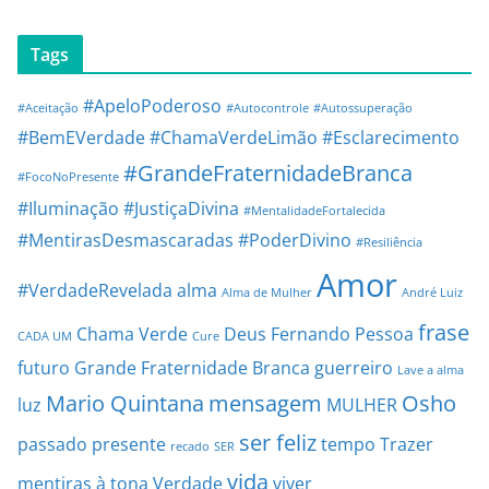
Tags
#ApeloPoderoso
#Aceitação
#Autocontrole
#Autossuperação
#BemEVerdade
#ChamaVerdeLimão
#Esclarecimento
#GrandeFraternidadeBranca
#FocoNoPresente
#Iluminação
#JustiçaDivina
#MentalidadeFortalecida
#MentirasDesmascaradas
#PoderDivino
#Resiliência
Amor
#VerdadeRevelada
alma
Alma de Mulher
André Luiz
frase
Chama Verde
Deus
Fernando Pessoa
CADA UM
Cure
futuro
Grande Fraternidade Branca
guerreiro
Lave a alma
Mario Quintana
mensagem
Osho
luz
MULHER
ser feliz
passado
presente
tempo
Trazer
recado
SER
vida
mentiras à tona
Verdade
viver