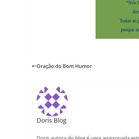
“Nós 
des
Todas as 
porque aq
Oração do Bom Humor
Doris Blog
Doris autora do blog é uma apaixonada estu