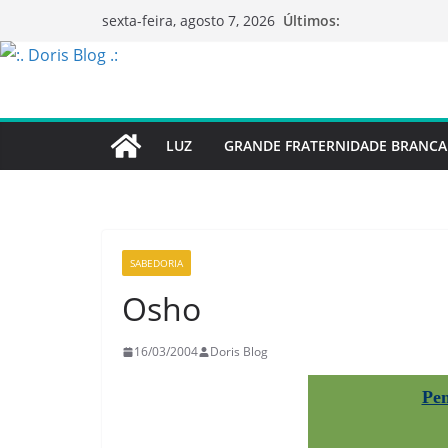
Pular
Últimos:
sexta-feira, agosto 7, 2026
para
o
conteúdo
LUZ
GRANDE FRATERNIDADE BRANCA
SABEDORIA
Osho
16/03/2004
Doris Blog
Pe