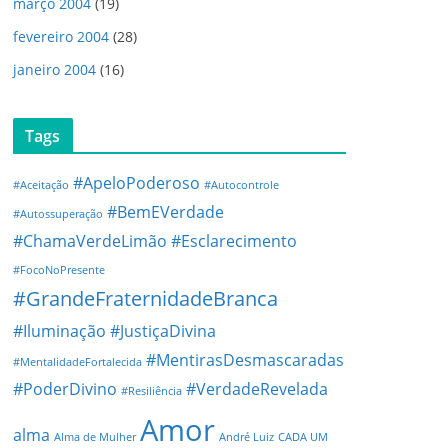
março 2004
(19)
fevereiro 2004
(28)
janeiro 2004
(16)
Tags
#ApeloPoderoso
#Aceitação
#Autocontrole
#BemEVerdade
#Autossuperação
#ChamaVerdeLimão
#Esclarecimento
#FocoNoPresente
#GrandeFraternidadeBranca
#Iluminação
#JustiçaDivina
#MentirasDesmascaradas
#MentalidadeFortalecida
#PoderDivino
#VerdadeRevelada
#Resiliência
Amor
alma
Alma de Mulher
André Luiz
CADA UM