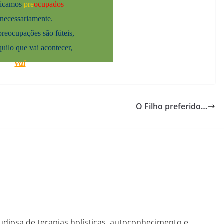
ficamos
pre
ocupados
necessariamente.
preocupações são fúteis,
uilo que vai acontecer,
vai
acontecer.
O Filho preferido…
diosa de terapias holísticas, autoconhecimento e