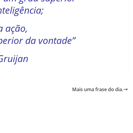
nteligência;
a ação,
erior da vontade”
Gruijan
.
Mais uma frase do dia.