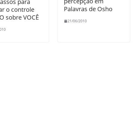
percepção em
passos para
Palavras de Osho
r o controle
O sobre VOCÊ
21/06/2010
010