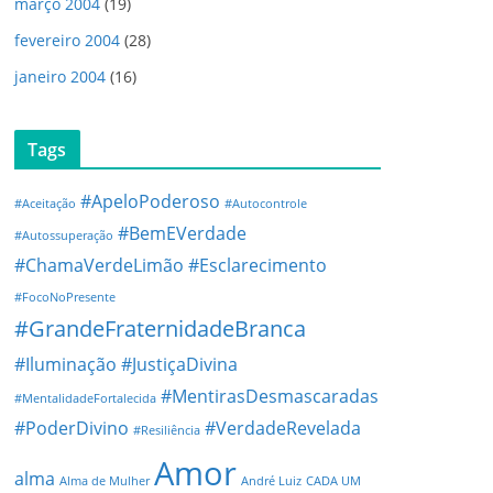
março 2004
(19)
fevereiro 2004
(28)
janeiro 2004
(16)
Tags
#ApeloPoderoso
#Aceitação
#Autocontrole
#BemEVerdade
#Autossuperação
#ChamaVerdeLimão
#Esclarecimento
#FocoNoPresente
#GrandeFraternidadeBranca
#Iluminação
#JustiçaDivina
#MentirasDesmascaradas
#MentalidadeFortalecida
#PoderDivino
#VerdadeRevelada
#Resiliência
Amor
alma
Alma de Mulher
André Luiz
CADA UM