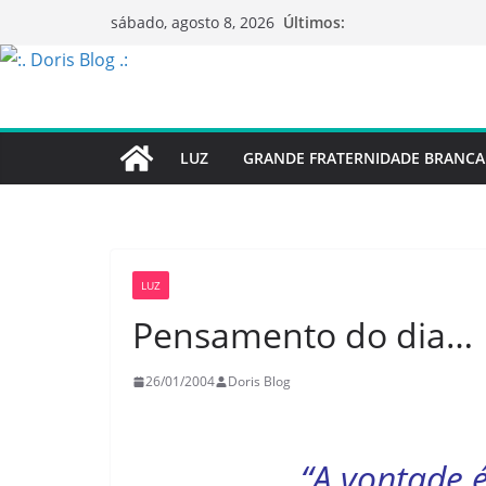
Pular
Últimos:
sábado, agosto 8, 2026
para
o
conteúdo
LUZ
GRANDE FRATERNIDADE BRANCA
LUZ
Pensamento do dia…
26/01/2004
Doris Blog
“A vontade 