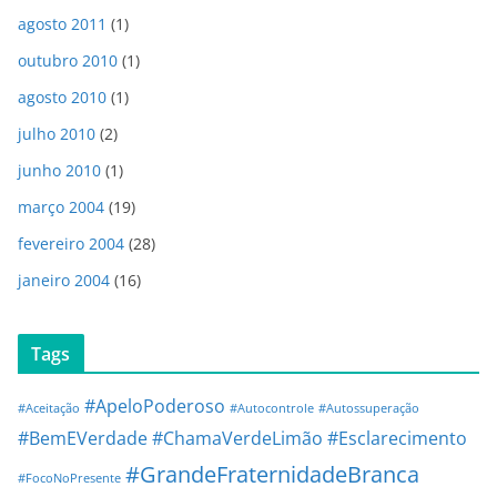
agosto 2011
(1)
outubro 2010
(1)
agosto 2010
(1)
julho 2010
(2)
junho 2010
(1)
março 2004
(19)
fevereiro 2004
(28)
janeiro 2004
(16)
Tags
#ApeloPoderoso
#Aceitação
#Autocontrole
#Autossuperação
#BemEVerdade
#ChamaVerdeLimão
#Esclarecimento
#GrandeFraternidadeBranca
#FocoNoPresente