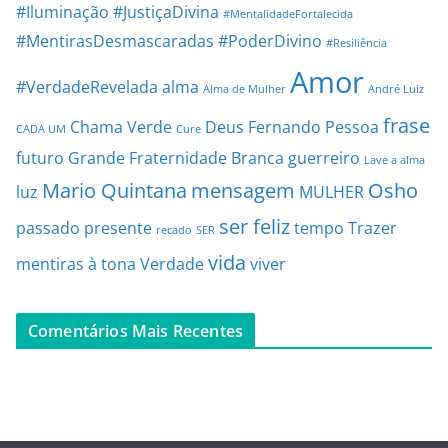
#Iluminação
#JustiçaDivina
#MentalidadeFortalecida
#MentirasDesmascaradas
#PoderDivino
#Resiliência
Amor
#VerdadeRevelada
alma
Alma de Mulher
André Luiz
frase
Chama Verde
Deus
Fernando Pessoa
CADA UM
Cure
futuro
Grande Fraternidade Branca
guerreiro
Lave a alma
Mario Quintana
mensagem
Osho
luz
MULHER
ser feliz
passado
presente
tempo
Trazer
recado
SER
vida
mentiras à tona
Verdade
viver
Comentários Mais Recentes